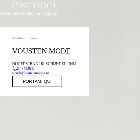
Rivenditore Momonì a Schijndel
Multibrand Store
VOUSTEN MODE
HOOFDSTRAAT 81,SCHIJNDEL - 5481
2147483647
info@voustenmode.nl
PORTAMI QUI